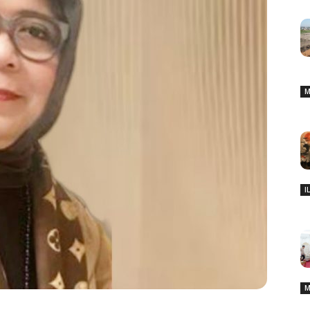
M
I
M