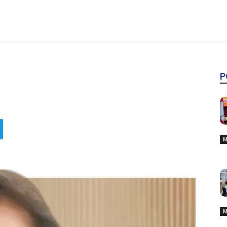
P
M
M