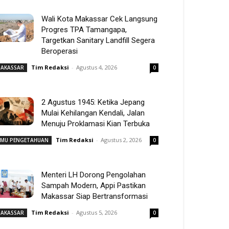
Wali Kota Makassar Cek Langsung
Progres TPA Tamangapa,
Targetkan Sanitary Landfill Segera
Beroperasi
Tim Redaksi
-
Agustus 4, 2026
AKASSAR
0
2 Agustus 1945: Ketika Jepang
Mulai Kehilangan Kendali, Jalan
Menuju Proklamasi Kian Terbuka
Tim Redaksi
-
Agustus 2, 2026
LMU PENGETAHUAN
0
Menteri LH Dorong Pengolahan
Sampah Modern, Appi Pastikan
Makassar Siap Bertransformasi
Tim Redaksi
-
Agustus 5, 2026
AKASSAR
0