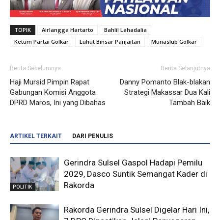
TOPIK
Airlangga Hartarto
Bahlil Lahadalia
Ketum Partai Golkar
Luhut Binsar Panjaitan
Munaslub Golkar
Berita Sebelumnya
Berita Selanjutnya
Haji Mursid Pimpin Rapat
Danny Pomanto Blak-blakan
Gabungan Komisi Anggota
Strategi Makassar Dua Kali
DPRD Maros, Ini yang Dibahas
Tambah Baik
ARTIKEL TERKAIT
DARI PENULIS
Gerindra Sulsel Gaspol Hadapi Pemilu
2029, Dasco Suntik Semangat Kader di
Rakorda
POLITIK
Rakorda Gerindra Sulsel Digelar Hari Ini,