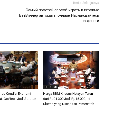
Berita Selanjutnya
i
Самый простой способ играть в игровые
БетВиннер автоматы онлайн Наслаждайтесь
на деньги
EKONOMI
has Kondisi Ekonomi
Harga BBM Khusus Nelayan Turun
t, GovTech Jadi Sorotan
dari Rp21.300 Jadi Rp15.000, Ini
Skema yang Disiapkan Pemerintah