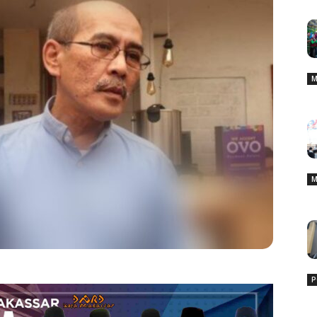
M
M
P