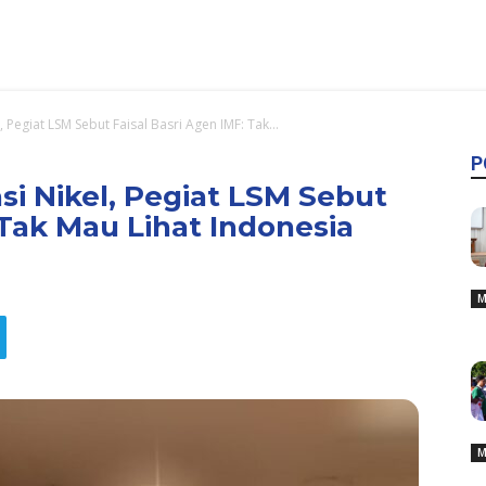
l, Pegiat LSM Sebut Faisal Basri Agen IMF: Tak...
P
sasi Nikel, Pegiat LSM Sebut
 Tak Mau Lihat Indonesia
M
M