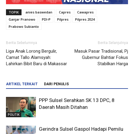
TOPIK
anies baswedan
Capres
Cawapres
Ganjar Pranowo
PDI-P
Pilpres
Pilpres 2024
Prabowo Subianto
Berita Sebelumnya
Berita Selanjutnya
Liga Anak Lorong Bergulir,
Masuk Pasar Tradisional, Pj
Camat Tallo Alamsyah:
Gubernur Bahtiar Fokus
Lahirkan Bibit Baru di Makassar
Stabilkan Harga
ARTIKEL TERKAIT
DARI PENULIS
PPP Sulsel Serahkan SK 13 DPC, 8
Daerah Masih Ditahan
POLITIK
Gerindra Sulsel Gaspol Hadapi Pemilu