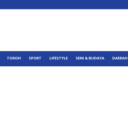
TOKOH
SPORT
LIFESTYLE
SENI & BUDAYA
DAERAH