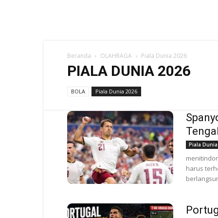
Beranda
OLAHRAGA
Piala Dunia 2026
PIALA DUNIA 2026
BOLA
Piala Dunia 2026
Spanyo
Tenga
Piala Dunia
menitindon
harus terh
berlangsung
Portug