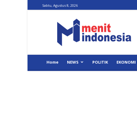
Sabtu, Agustus 8, 2026
Menit
Indonesia
Home
NEWS
POLITIK
EKONOMI