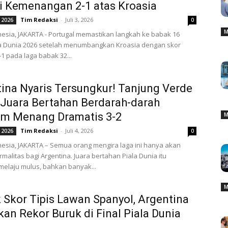
 Kemenangan 2-1 atas Kroasia
Tim Redaksi
-
Juli 3, 2026
 2026
0
M
esia, JAKARTA - Portugal memastikan langkah ke babak 16
la Dunia 2026 setelah menumbangkan Kroasia dengan skor
-1 pada laga babak 32...
ina Nyaris Tersungkur! Tanjung Verde
Juara Bertahan Berdarah-darah
um Menang Dramatis 3-2
M
Tim Redaksi
-
Juli 4, 2026
 2026
0
esia, JAKARTA – Semua orang mengira laga ini hanya akan
rmalitas bagi Argentina. Juara bertahan Piala Dunia itu
 melaju mulus, bahkan banyak...
M
k Skor Tipis Lawan Spanyol, Argentina
an Rekor Buruk di Final Piala Dunia