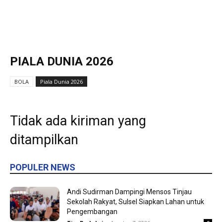
PIALA DUNIA 2026
BOLA
Piala Dunia 2026
Tidak ada kiriman yang
ditampilkan
POPULER NEWS
Andi Sudirman Dampingi Mensos Tinjau
Sekolah Rakyat, Sulsel Siapkan Lahan untuk
Pengembangan