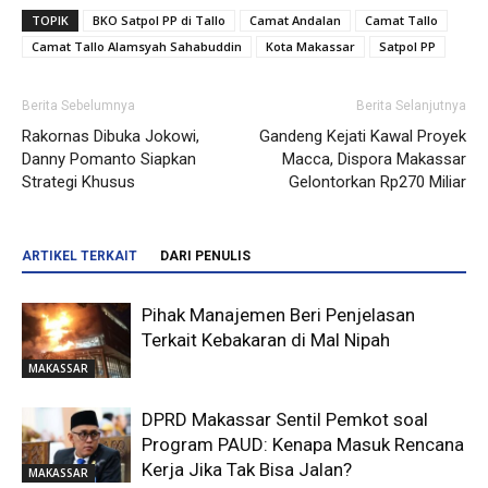
TOPIK
BKO Satpol PP di Tallo
Camat Andalan
Camat Tallo
Camat Tallo Alamsyah Sahabuddin
Kota Makassar
Satpol PP
Berita Sebelumnya
Berita Selanjutnya
Rakornas Dibuka Jokowi,
Gandeng Kejati Kawal Proyek
Danny Pomanto Siapkan
Macca, Dispora Makassar
Strategi Khusus
Gelontorkan Rp270 Miliar
ARTIKEL TERKAIT
DARI PENULIS
Pihak Manajemen Beri Penjelasan
Terkait Kebakaran di Mal Nipah
MAKASSAR
DPRD Makassar Sentil Pemkot soal
Program PAUD: Kenapa Masuk Rencana
Kerja Jika Tak Bisa Jalan?
MAKASSAR