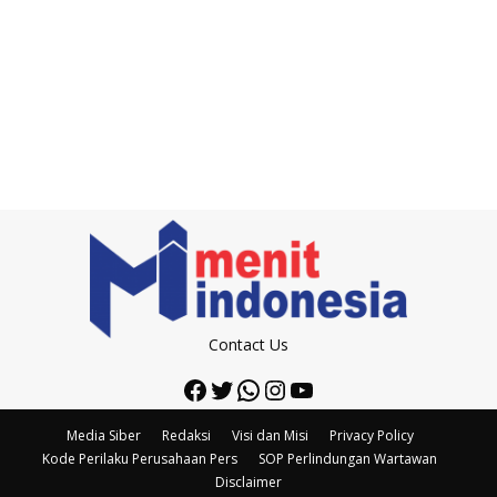
Contact Us
Facebook
Twitter
WhatsApp
Instagram
YouTube
Media Siber
Redaksi
Visi dan Misi
Privacy Policy
Kode Perilaku Perusahaan Pers
SOP Perlindungan Wartawan
Disclaimer