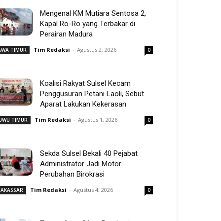
Mengenal KM Mutiara Sentosa 2,
Kapal Ro-Ro yang Terbakar di
Perairan Madura
Tim Redaksi
-
Agustus 2, 2026
AWA TIMUR
0
Koalisi Rakyat Sulsel Kecam
Penggusuran Petani Laoli, Sebut
Aparat Lakukan Kekerasan
Tim Redaksi
-
Agustus 1, 2026
UWU TIMUR
0
Sekda Sulsel Bekali 40 Pejabat
Administrator Jadi Motor
Perubahan Birokrasi
Tim Redaksi
-
Agustus 4, 2026
AKASSAR
0