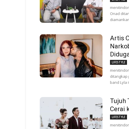
menitindon
Onad ditan
diamankan b
Artis 
Narkob
Diduga
LIFESTYLE
menitindon
ditangkap 
band Lyla 
Tujuh 
Cerai 
LIFESTYLE
menitindon