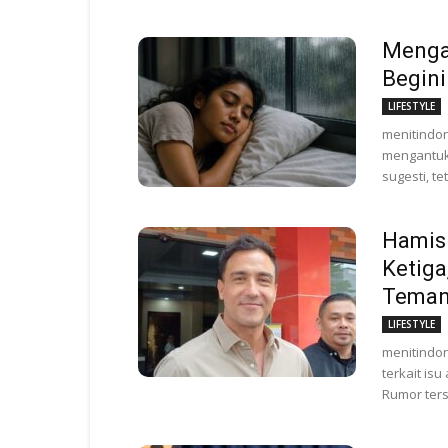
Menga
Begini
LIFESTYLE
menitindo
mengantuk 
sugesti, te
Hamish
Ketiga
Teman
LIFESTYLE
menitindon
terkait is
Rumor ters