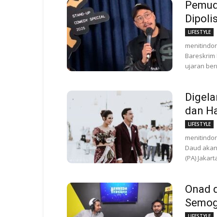
Pemud
Dipoli
LIFESTYLE
menitindon
Bareskrim 
ujaran ber
Digela
dan H
LIFESTYLE
menitindon
Daud akan
(PA) Jakart
Onad d
Semoga
LIFESTYLE