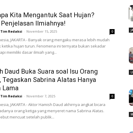
pa Kita Mengantuk Saat Hujan?
 Penjelasan Ilmiahnya!
J
Tim Redaksi
-
November 15, 2025
0
nesia, JAKARTA - Banyak orang mengaku merasa lebih mudah
ketika hujan turun. Fenomena ini ternyata bukan sekadar
tapi memiliki dasar ilmiah yang...
 Daud Buka Suara soal Isu Orang
L
, Tegaskan Sabrina Alatas Hanya
 Lama
Tim Redaksi
-
November 7, 2025
0
esia, JAKARTA - Aktor Hamish Daud akhirnya angkat bicara
u adanya orang ketiga yang menyeret nama Sabrina Alatas.
M
ebut mencuat setelah publik...