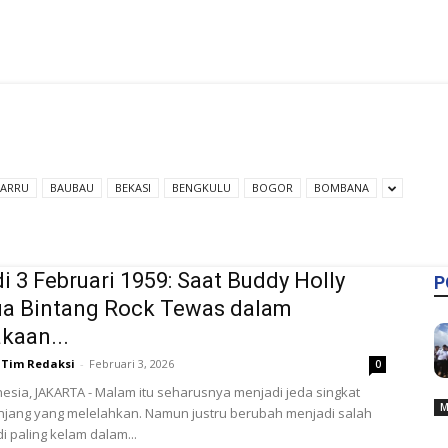
BARRU
BAUBAU
BEKASI
BENGKULU
BOGOR
BOMBANA
i 3 Februari 1959: Saat Buddy Holly
P
ua Bintang Rock Tewas dalam
kaan...
Tim Redaksi
-
Februari 3, 2026
0
esia, JAKARTA - Malam itu seharusnya menjadi jeda singkat
M
anjang yang melelahkan. Namun justru berubah menjadi salah
i paling kelam dalam...