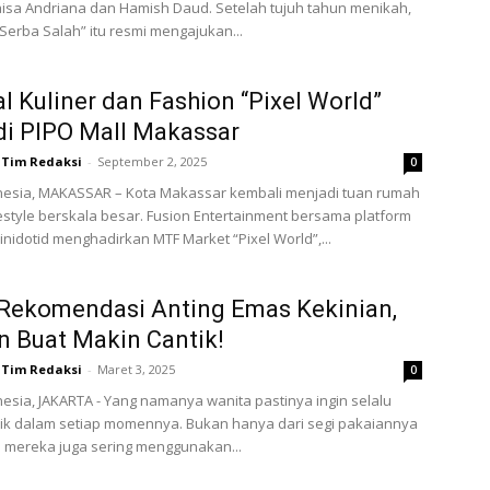
Raisa Andriana dan Hamish Daud. Setelah tujuh tahun menikah,
Serba Salah” itu resmi mengajukan...
al Kuliner dan Fashion “Pixel World”
di PIPO Mall Makassar
Tim Redaksi
-
September 2, 2025
0
nesia, MAKASSAR – Kota Makassar kembali menjadi tuan rumah
festyle berskala besar. Fusion Entertainment bersama platform
kinidotid menghadirkan MTF Market “Pixel World”,...
Rekomendasi Anting Emas Kekinian,
n Buat Makin Cantik!
Tim Redaksi
-
Maret 3, 2025
0
esia, JAKARTA - Yang namanya wanita pastinya ingin selalu
tik dalam setiap momennya. Bukan hanya dari segi pakaiannya
pi mereka juga sering menggunakan...