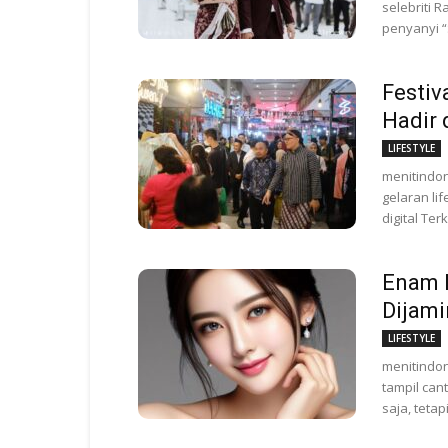
selebriti 
penyanyi “
Festiv
Hadir 
LIFESTYLE
menitindo
gelaran li
digital Ter
Enam 
Dijami
LIFESTYLE
menitindon
tampil can
saja, teta