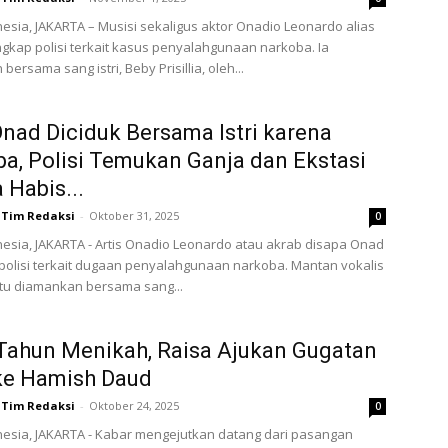
esia, JAKARTA – Musisi sekaligus aktor Onadio Leonardo alias
gkap polisi terkait kasus penyalahgunaan narkoba. Ia
ersama sang istri, Beby Prisillia, oleh...
Onad Diciduk Bersama Istri karena
a, Polisi Temukan Ganja dan Ekstasi
 Habis...
Tim Redaksi
-
Oktober 31, 2025
0
esia, JAKARTA - Artis Onadio Leonardo atau akrab disapa Onad
polisi terkait dugaan penyalahgunaan narkoba. Mantan vokalis
itu diamankan bersama sang...
Tahun Menikah, Raisa Ajukan Gugatan
ke Hamish Daud
Tim Redaksi
-
Oktober 24, 2025
0
esia, JAKARTA - Kabar mengejutkan datang dari pasangan