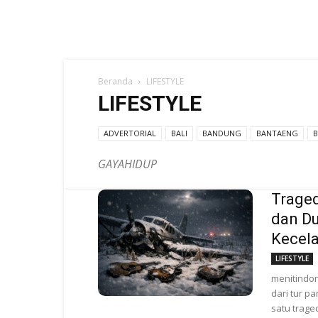
Beranda
LIFESTYLE
LIFESTYLE
ADVERTORIAL
BALI
BANDUNG
BANTAENG
GAYAHIDUP
Traged
dan D
Kecela
LIFESTYLE
menitindon
dari tur p
satu traged