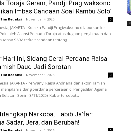
a Toraja Geram, Pandji Pragiwaksono
sikan Imbas Candaan Soal Rambu Solo’
Tim Redaksi
-
November 4, 2025
0
K
esia, JAKARTA - Komika Pandji Pragiwaksono dilaporkan ke
Polri oleh Aliansi Pemuda Toraja atas dugaan penghinaan dan
nuansa SARA terkait candaan tentang...
r Hari Ini, Sidang Cerai Perdana Raisa
amish Daud Jadi Sorotan
Tim Redaksi
-
November 3, 2025
0
esia, JAKARTA - Penyanyi Raisa Andriana dan aktor Hamish
 menjalani sidang perdana perceraian di Pengadilan Agama
a Selatan, Senin (3/11/2025). Kabar tersebut...
itangkap Narkoba, Habib Ja’far:
 Sadar, Jera, dan Berubah!
Tim Redaksi
-
November 1, 2025
0