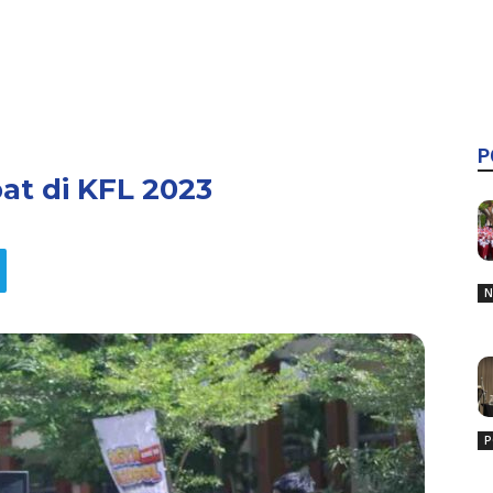
P
at di KFL 2023
N
P