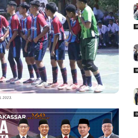
M
M
L 2023.
E