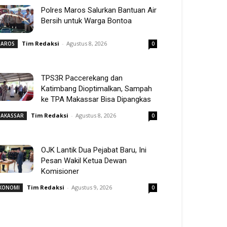
Polres Maros Salurkan Bantuan Air
Bersih untuk Warga Bontoa
Tim Redaksi
-
Agustus 8, 2026
AROS
0
TPS3R Paccerekang dan
Katimbang Dioptimalkan, Sampah
ke TPA Makassar Bisa Dipangkas
Tim Redaksi
-
Agustus 8, 2026
AKASSAR
0
OJK Lantik Dua Pejabat Baru, Ini
Pesan Wakil Ketua Dewan
Komisioner
Tim Redaksi
-
Agustus 9, 2026
KONOMI
0