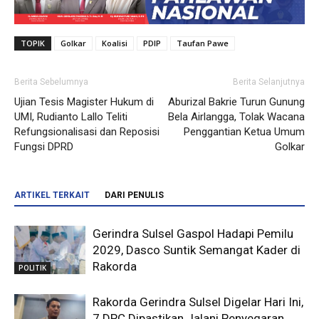
TOPIK
Golkar
Koalisi
PDIP
Taufan Pawe
Berita Sebelumnya
Berita Selanjutnya
Ujian Tesis Magister Hukum di
Aburizal Bakrie Turun Gunung
UMI, Rudianto Lallo Teliti
Bela Airlangga, Tolak Wacana
Refungsionalisasi dan Reposisi
Penggantian Ketua Umum
Fungsi DPRD
Golkar
ARTIKEL TERKAIT
DARI PENULIS
Gerindra Sulsel Gaspol Hadapi Pemilu
2029, Dasco Suntik Semangat Kader di
Rakorda
POLITIK
Rakorda Gerindra Sulsel Digelar Hari Ini,
7 DPC Dipastikan Jalani Penyegaran