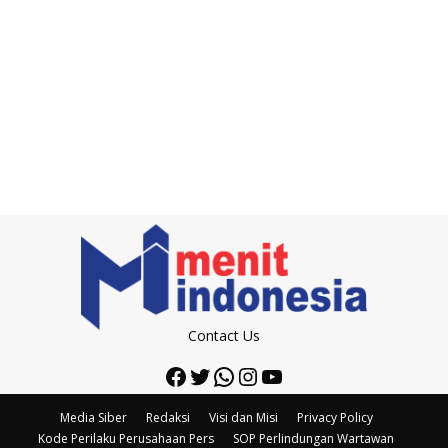
Contact Us
Facebook
Twitter
WhatsApp
Instagram
YouTube
Media Siber
Redaksi
Visi dan Misi
Privacy Policy
Kode Perilaku Perusahaan Pers
SOP Perlindungan Wartawan