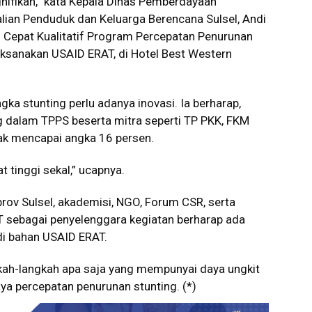
nifikan,” kata Kepala Dinas Pemberdayaan
lian Penduduk dan Keluarga Berencana Sulsel, Andi
 Cepat Kualitatif Program Percepatan Penurunan
ilaksanakan USAID ERAT, di Hotel Best Western
ka stunting perlu adanya inovasi. Ia berharap,
g dalam TPPS beserta mitra seperti TP PKK, FKM
ak mencapai angka 16 persen.
t tinggi sekal,” ucapnya.
prov Sulsel, akademisi, NGO, Forum CSR, serta
AT sebagai penyelenggara kegiatan berharap ada
di bahan USAID ERAT.
h-langkah apa saja yang mempunyai daya ungkit
ya percepatan penurunan stunting. (*)