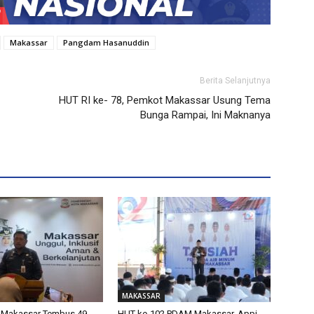
Makassar
Pangdam Hasanuddin
Berita Selanjutnya
HUT RI ke- 78, Pemkot Makassar Usung Tema
Bunga Rampai, Ini Maknanya
MAKASSAR
 Makassar Tembus 49
HUT ke-102 PDAM Makassar, Appi