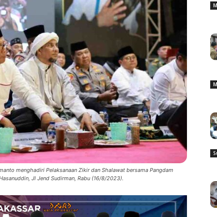
M
M
S
anto menghadiri Pelaksanaan Zikir dan Shalawat bersama Pangdam
Hasanuddin, Jl Jend Sudirman, Rabu (16/8/2023).