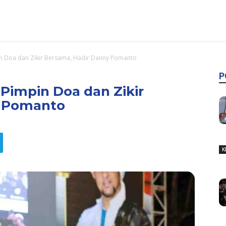
 Doa dan Zikir Bersama, Hadir Danny Pomanto
P
impin Doa dan Zikir
y Pomanto
K