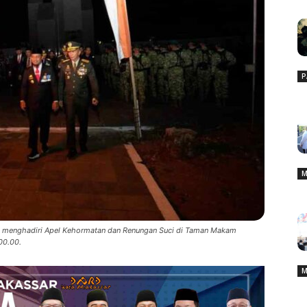
P
M
man menghadiri Apel Kehormatan dan Renungan Suci di Taman Makam
00.00.
M