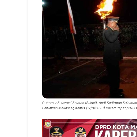
Gubernur Sulawesi Selatan (Sulsel), Andi Sudirman Sulai
Pahlawan Makassar, Kamis (17/8/2023) malam tepat pukul 