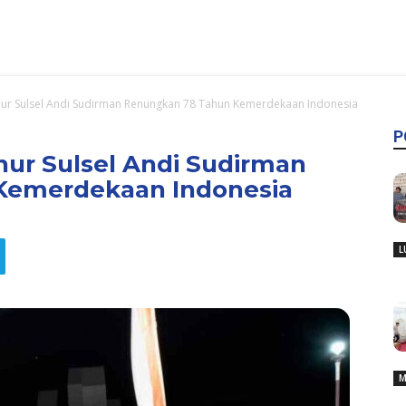
ur Sulsel Andi Sudirman Renungkan 78 Tahun Kemerdekaan Indonesia
P
ur Sulsel Andi Sudirman
Kemerdekaan Indonesia
L
M