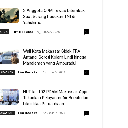
2 Anggota OPM Tewas Ditembak
Saat Serang Pasukan TNI di
Yahukimo
Tim Redaksi
-
Agustus 2, 2026
APUA
0
Wali Kota Makassar Sidak TPA
Antang, Soroti Kolam Lindi hingga
Manajemen yang Amburadul
Tim Redaksi
-
Agustus 5, 2026
AKASSAR
0
HUT ke-102 PDAM Makassar, Appi
Tekankan Pelayanan Air Bersih dan
Likuiditas Perusahaan
Tim Redaksi
-
Agustus 7, 2026
AKASSAR
0