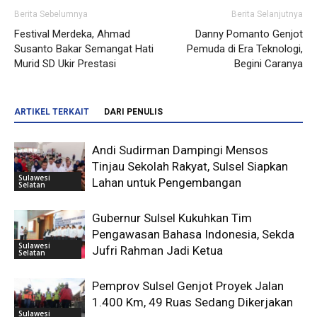
Berita Sebelumnya
Berita Selanjutnya
Festival Merdeka, Ahmad
Danny Pomanto Genjot
Susanto Bakar Semangat Hati
Pemuda di Era Teknologi,
Murid SD Ukir Prestasi
Begini Caranya
ARTIKEL TERKAIT
DARI PENULIS
Andi Sudirman Dampingi Mensos
Tinjau Sekolah Rakyat, Sulsel Siapkan
Sulawesi
Lahan untuk Pengembangan
Selatan
Gubernur Sulsel Kukuhkan Tim
Pengawasan Bahasa Indonesia, Sekda
Sulawesi
Jufri Rahman Jadi Ketua
Selatan
Pemprov Sulsel Genjot Proyek Jalan
1.400 Km, 49 Ruas Sedang Dikerjakan
Sulawesi