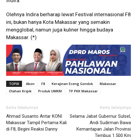
Indira.
Olehnya Indira berharap lewat Festival internasional F8
ini, bukan hanya Kota Makassar yang semakin
mengglobal, namun juga kuliner hingga budaya
Makassar. (*)
TOPIK
Abon
F8
Kerajinan Eceng Gondok
Makassar
Olahan Kripik
Produk UMKM
TP PKK Makassar
Berita Sebelumnya
Berita Selanjutnya
Ahmad Susanto Antar KONI
Selama Jabat Gubernur Sulsel,
Makassar Tampil Pertama Kali
Andi Sudirman Bawa
di F8, Begini Reaksi Danny
Kemantapan Jalan Provinsi
Tembus 1.500 Km