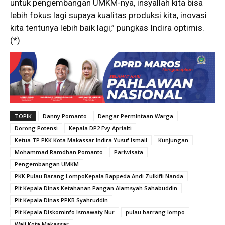
untuk pengembangan UMKM-nya, insyallah kita bisa
lebih fokus lagi supaya kualitas produksi kita, inovasi
kita tentunya lebih baik lagi,” pungkas Indira optimis.
(*)
TOPIK
Danny Pomanto
Dengar Permintaan Warga
Dorong Potensi
Kepala DP2 Evy Aprialti
Ketua TP PKK Kota Makassar Indira Yusuf Ismail
Kunjungan
Mohammad Ramdhan Pomanto
Pariwisata
Pengembangan UMKM
PKK Pulau Barang LompoKepala Bappeda Andi Zulkifli Nanda
Plt Kepala Dinas Ketahanan Pangan Alamsyah Sahabuddin
Plt Kepala Dinas PPKB Syahruddin
Plt Kepala Diskominfo Ismawaty Nur
pulau barrang lompo
Wali Kota Makassar