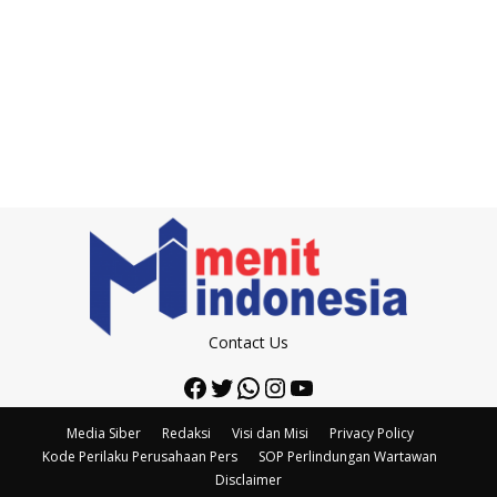
Contact Us
Facebook
Twitter
WhatsApp
Instagram
YouTube
Media Siber
Redaksi
Visi dan Misi
Privacy Policy
Kode Perilaku Perusahaan Pers
SOP Perlindungan Wartawan
Disclaimer