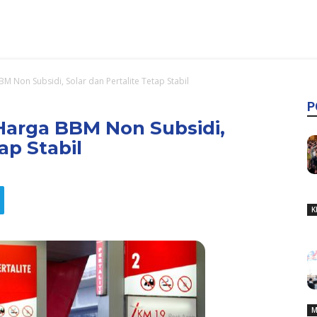
M Non Subsidi, Solar dan Pertalite Tetap Stabil
P
Harga BBM Non Subsidi,
ap Stabil
K
M