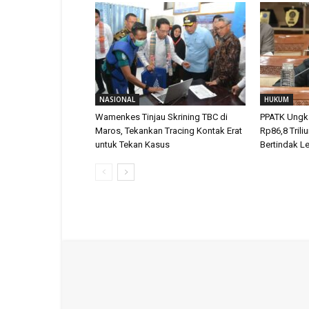
NASIONAL
HUKUM
Wamenkes Tinjau Skrining TBC di
PPATK Ungka
Maros, Tekankan Tracing Kontak Erat
Rp86,8 Trili
untuk Tekan Kasus
Bertindak L