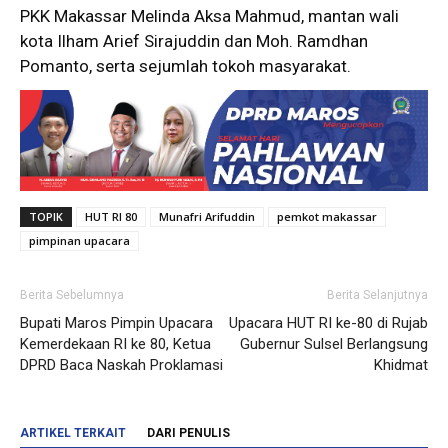
PKK Makassar Melinda Aksa Mahmud, mantan wali
kota Ilham Arief Sirajuddin dan Moh. Ramdhan
Pomanto, serta sejumlah tokoh masyarakat.
TOPIK
HUT RI 80
Munafri Arifuddin
pemkot makassar
pimpinan upacara
Berita Sebelumnya
Berita Selanjutnya
Bupati Maros Pimpin Upacara
Upacara HUT RI ke-80 di Rujab
Kemerdekaan RI ke 80, Ketua
Gubernur Sulsel Berlangsung
DPRD Baca Naskah Proklamasi
Khidmat
ARTIKEL TERKAIT
DARI PENULIS