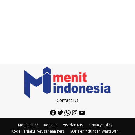
Contact Us
Facebook
Twitter
WhatsApp
Instagram
YouTube
Media Siber
Redaksi
Visi dan Misi
Privacy Policy
Kode Perilaku Perusahaan Pers
SOP Perlindungan Wartawan