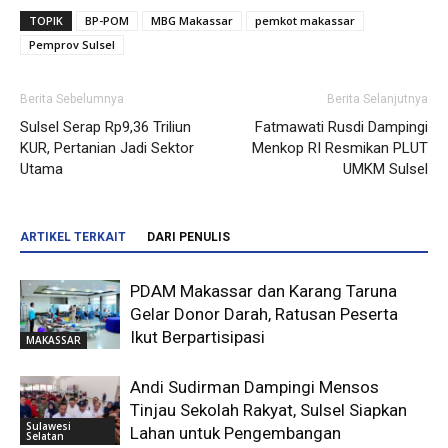
TOPIK
BP-POM
MBG Makassar
pemkot makassar
Pemprov Sulsel
Berita Sebelumnya
Berita Selanjutnya
Sulsel Serap Rp9,36 Triliun
Fatmawati Rusdi Dampingi
KUR, Pertanian Jadi Sektor
Menkop RI Resmikan PLUT
Utama
UMKM Sulsel
ARTIKEL TERKAIT
DARI PENULIS
PDAM Makassar dan Karang Taruna
Gelar Donor Darah, Ratusan Peserta
Ikut Berpartisipasi
MAKASSAR
Andi Sudirman Dampingi Mensos
Tinjau Sekolah Rakyat, Sulsel Siapkan
Sulawesi
Lahan untuk Pengembangan
Selatan