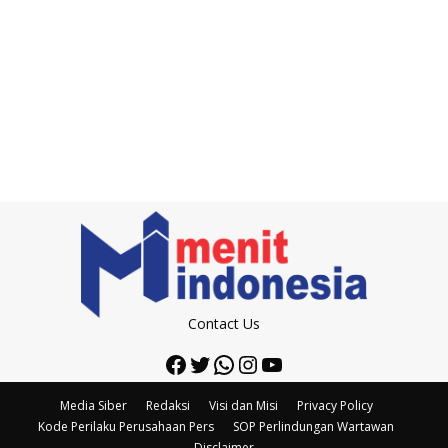
Contact Us
Facebook
Twitter
WhatsApp
Instagram
YouTube
Media Siber
Redaksi
Visi dan Misi
Privacy Policy
Kode Perilaku Perusahaan Pers
SOP Perlindungan Wartawan
Disclaimer