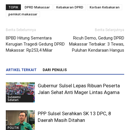
TOPIK
DPRD Makassar
Kebakaran DPRD
Korban Kebakaran
pemkot makassar
Berita Sebelumnya
Berita Selanjutnya
BPBD Hitung Sementara
Ricuh Demo, Gedung DPRD
Kerugian Tragedi Gedung DPRD
Makassar Terbakar: 3 Tewas,
Makassar: Rp253,4 Miliar
Puluhan Kendaraan Hangus
ARTIKEL TERKAIT
DARI PENULIS
Gubernur Sulsel Lepas Ribuan Peserta
Jalan Sehat Anti Mager Lintas Agama
Sulawesi
Selatan
PPP Sulsel Serahkan SK 13 DPC, 8
Daerah Masih Ditahan
POLITIK