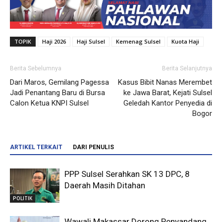
TOPIK
Haji 2026
Haji Sulsel
Kemenag Sulsel
Kuota Haji
Berita Sebelumnya
Berita Selanjutnya
Dari Maros, Gemilang Pagessa
Kasus Bibit Nanas Merembet
Jadi Penantang Baru di Bursa
ke Jawa Barat, Kejati Sulsel
Calon Ketua KNPI Sulsel
Geledah Kantor Penyedia di
Bogor
ARTIKEL TERKAIT
DARI PENULIS
PPP Sulsel Serahkan SK 13 DPC, 8
Daerah Masih Ditahan
POLITIK
Wawali Makassar Dorong Penyandang