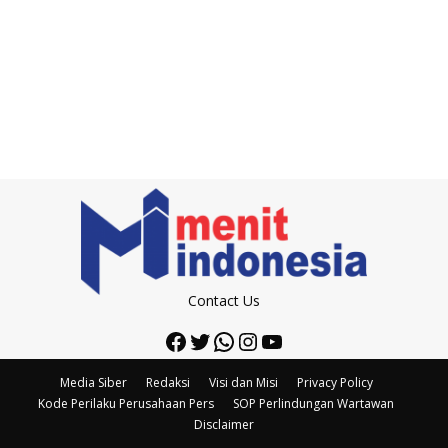
Contact Us
Facebook
Twitter
WhatsApp
Instagram
YouTube
Media Siber
Redaksi
Visi dan Misi
Privacy Policy
Kode Perilaku Perusahaan Pers
SOP Perlindungan Wartawan
Disclaimer