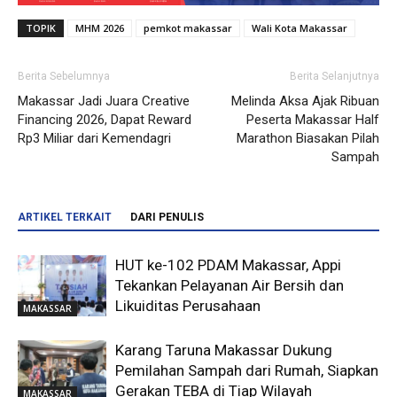
TOPIK
MHM 2026
pemkot makassar
Wali Kota Makassar
Berita Sebelumnya
Berita Selanjutnya
Makassar Jadi Juara Creative
Melinda Aksa Ajak Ribuan
Financing 2026, Dapat Reward
Peserta Makassar Half
Rp3 Miliar dari Kemendagri
Marathon Biasakan Pilah
Sampah
ARTIKEL TERKAIT
DARI PENULIS
HUT ke-102 PDAM Makassar, Appi
Tekankan Pelayanan Air Bersih dan
Likuiditas Perusahaan
MAKASSAR
Karang Taruna Makassar Dukung
Pemilahan Sampah dari Rumah, Siapkan
Gerakan TEBA di Tiap Wilayah
MAKASSAR