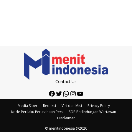
Contact Us
Facebook
Twitter
WhatsApp
Instagram
YouTube
Media Siber
Redaksi
Visi dan Misi
Privacy Policy
Kode Perilaku Perusahaan Pers
SOP Perlindungan Wartawan
Disclaimer
© menitindonesia @2020