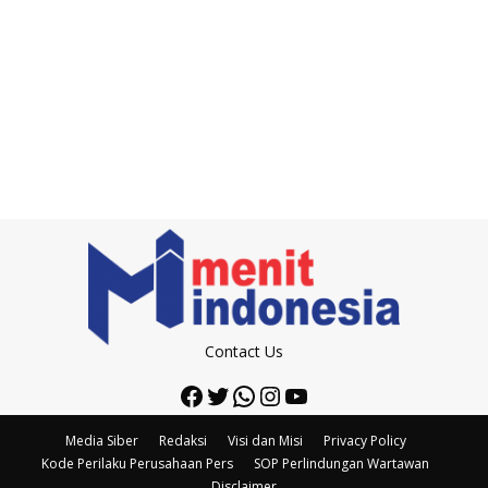
Contact Us
Facebook
Twitter
WhatsApp
Instagram
YouTube
Media Siber
Redaksi
Visi dan Misi
Privacy Policy
Kode Perilaku Perusahaan Pers
SOP Perlindungan Wartawan
Disclaimer