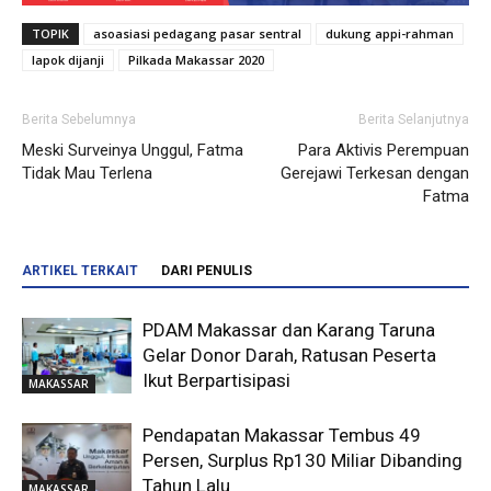
TOPIK
asoasiasi pedagang pasar sentral
dukung appi-rahman
lapok dijanji
Pilkada Makassar 2020
Berita Sebelumnya
Berita Selanjutnya
Meski Surveinya Unggul, Fatma
Para Aktivis Perempuan
Tidak Mau Terlena
Gerejawi Terkesan dengan
Fatma
ARTIKEL TERKAIT
DARI PENULIS
PDAM Makassar dan Karang Taruna
Gelar Donor Darah, Ratusan Peserta
Ikut Berpartisipasi
MAKASSAR
Pendapatan Makassar Tembus 49
Persen, Surplus Rp130 Miliar Dibanding
Tahun Lalu
MAKASSAR