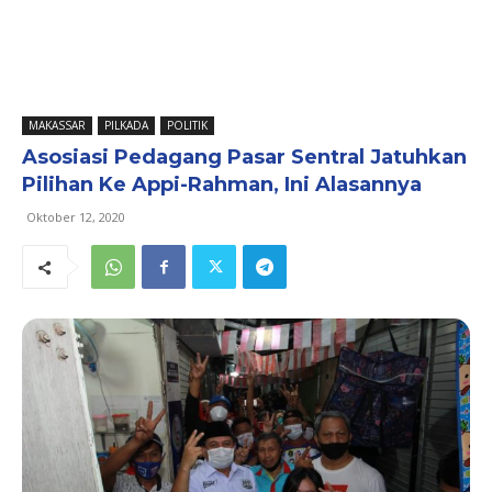
MAKASSAR
PILKADA
POLITIK
Asosiasi Pedagang Pasar Sentral Jatuhkan
Pilihan Ke Appi-Rahman, Ini Alasannya
Oktober 12, 2020