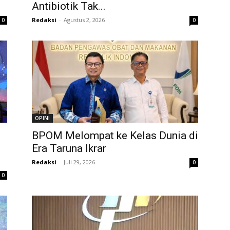
Antibiotik Tak...
Redaksi
-
Agustus 2, 2026
0
0
OPINI
BPOM Melompat ke Kelas Dunia di
Era Taruna Ikrar
Redaksi
-
Juli 29, 2026
0
0