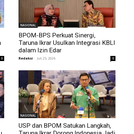
NASIONAL
BPOM-BPS Perkuat Sinergi,
n
Taruna Ikrar Usulkan Integrasi KBLI
dalam Izin Edar
Redaksi
-
Juli 25, 2026
0
0
NASIONAL
USP dan BPOM Satukan Langkah,
u,
Taruna Ikrar Dorong Indonesia Jadi