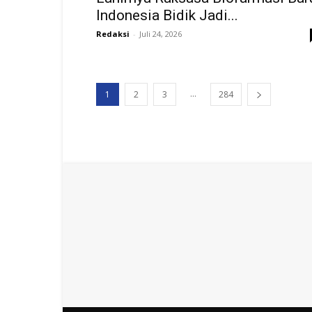
Indonesia Bidik Jadi...
Redaksi
-
Juli 24, 2026
...
1
2
3
284