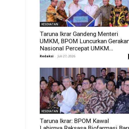
KESEHATAN
Taruna Ikrar Gandeng Menteri
UMKM, BPOM Luncurkan Geraka
Nasional Percepat UMKM...
Redaksi
-
Juli 27, 2026
KESEHATAN
Taruna Ikrar: BPOM Kawal
Lahirnya Raksasa Biofarmasi Bar