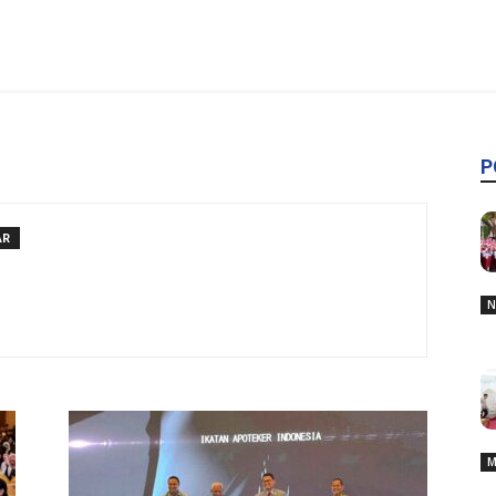
P
AR
N
M