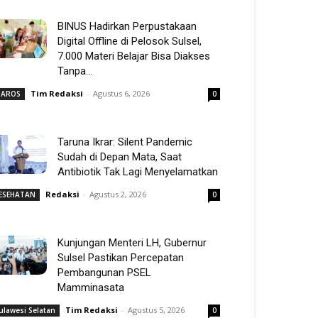
BINUS Hadirkan Perpustakaan
Digital Offline di Pelosok Sulsel,
7.000 Materi Belajar Bisa Diakses
Tanpa...
Tim Redaksi
-
Agustus 6, 2026
AROS
0
Taruna Ikrar: Silent Pandemic
Sudah di Depan Mata, Saat
Antibiotik Tak Lagi Menyelamatkan
Redaksi
-
Agustus 2, 2026
ESEHATAN
0
Kunjungan Menteri LH, Gubernur
Sulsel Pastikan Percepatan
Pembangunan PSEL
Mamminasata
Tim Redaksi
-
Agustus 5, 2026
ulawesi Selatan
0