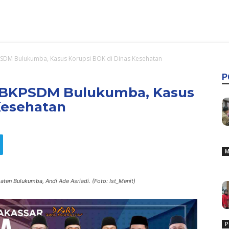
PSDM Bulukumba, Kasus Korupsi BOK di Dinas Kesehatan
P
a BKPSDM Bulukumba, Kasus
Kesehatan
M
n Bulukumba, Andi Ade Asriadi. (Foto: Ist_Menit)
P