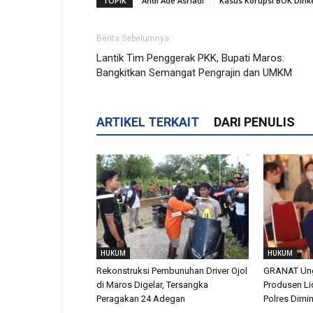
TOPIK
Andi Ade Asriadi
Kasus Korupsi BOK Dink
Berita Sebelumnya
Lantik Tim Penggerak PKK, Bupati Maros:
Bangkitkan Semangat Pengrajin dan UMKM
ARTIKEL TERKAIT
DARI PENULIS
HUKUM
HUKUM
Rekonstruksi Pembunuhan Driver Ojol
GRANAT Ung
di Maros Digelar, Tersangka
Produsen Li
Peragakan 24 Adegan
Polres Dimin