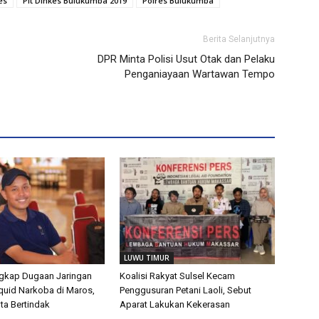
es
Plt Dinkes Bulukumba 2019
Polres Bulukumba
Berita Selanjutnya
DPR Minta Polisi Usut Otak dan Pelaku
Penganiayaan Wartawan Tempo
LUWU TIMUR
kap Dugaan Jaringan
Koalisi Rakyat Sulsel Kecam
quid Narkoba di Maros,
Penggusuran Petani Laoli, Sebut
ta Bertindak
Aparat Lakukan Kekerasan