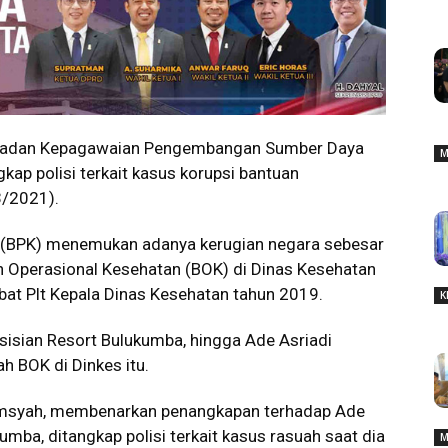
Badan Kepagawaian Pengembangan Sumber Daya
M
ap polisi terkait kasus korupsi bantuan
3/2021).
(BPK) menemukan adanya kerugian negara sebesar
an Operasional Kesehatan (BOK) di Dinas Kesehatan
bat Plt Kepala Dinas Kesehatan tahun 2019.
K
isisian Resort Bulukumba, hingga Ade Asriadi
h BOK di Dinkes itu.
amsyah, membenarkan penangkapan terhadap Ade
mba, ditangkap polisi terkait kasus rasuah saat dia
M