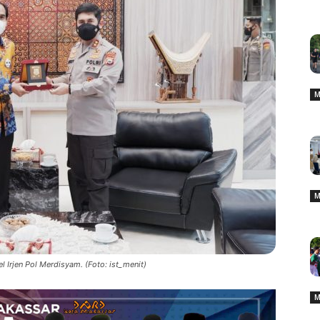
M
M
Irjen Pol Merdisyam. (Foto: ist_menit)
M