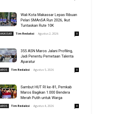
Wali Kota Makassar Lepas Ribuan
Pelari SMAnSA Run 2026, Ikut
Tuntaskan Rute 10K
Tim Redaksi
-
Agustus 2, 2026
AKASSAR
0
355 ASN Maros Jalani Profiling,
Jadi Penentu Pemetaan Talenta
Aparatur
Tim Redaksi
-
Agustus 5, 2026
AROS
0
Sambut HUT RI ke-81, Pemkab
Maros Bagikan 1.000 Bendera
Merah Putih untuk Warga
Tim Redaksi
-
Agustus 4, 2026
AROS
0