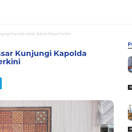
ungi Kapolda Sulsel, Bahas Situasi Terkini
P
ar Kunjungi Kapolda
erkini
K
M