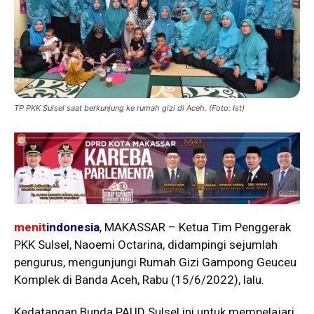
TP PKK Sulsel saat berkunjung ke rumah gizi di Aceh. (Foto: Ist)
menit
indonesia
, MAKASSAR – Ketua Tim Penggerak
PKK Sulsel, Naoemi Octarina, didampingi sejumlah
pengurus, mengunjungi Rumah Gizi Gampong Geuceu
Komplek di Banda Aceh, Rabu (15/6/2022), lalu.
Kedatangan Bunda PAUD Sulsel ini untuk mempelajari