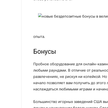
опыта.
Бонусы
Пробное оборудование для онлайн-казин
любыми раундами. В отличие от реальнос
развлечениях, не рискуя ни копейкой. Но
начало позволяет вам получить до этого 
наслаждаться любимыми играми и начинат
Большинство игорных заведений США вы
лицам и начинающим болельщикам. След