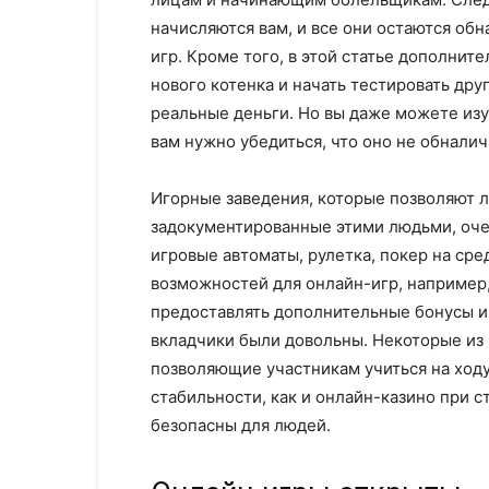
начисляются вам, и все они остаются об
игр. Кроме того, в этой статье дополни
нового котенка и начать тестировать дру
реальные деньги. Но вы даже можете из
вам нужно убедиться, что оно не обналич
Игорные заведения, которые позволяют л
задокументированные этими людьми, оче
игровые автоматы, рулетка, покер на ср
возможностей для онлайн-игр, например,
предоставлять дополнительные бонусы и
вкладчики были довольны. Некоторые из 
позволяющие участникам учиться на ходу
стабильности, как и онлайн-казино при с
безопасны для людей.