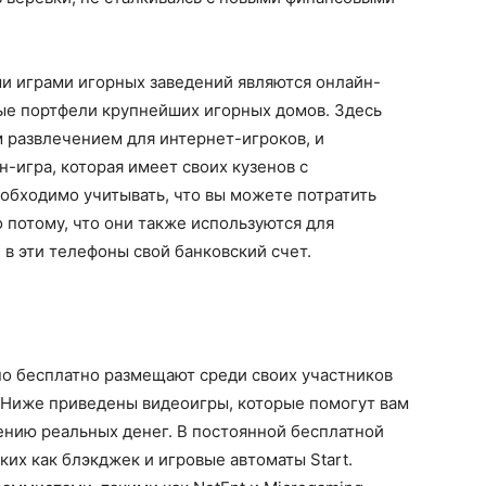
 играми игорных заведений являются онлайн-
ые портфели крупнейших игорных домов. Здесь
 развлечением для интернет-игроков, и
-игра, которая имеет своих кузенов с
обходимо учитывать, что вы можете потратить
 потому, что они также используются для
 в эти телефоны свой банковский счет.
о бесплатно размещают среди своих участников
 Ниже приведены видеоигры, которые помогут вам
чению реальных денег. В постоянной бесплатной
их как блэкджек и игровые автоматы Start.