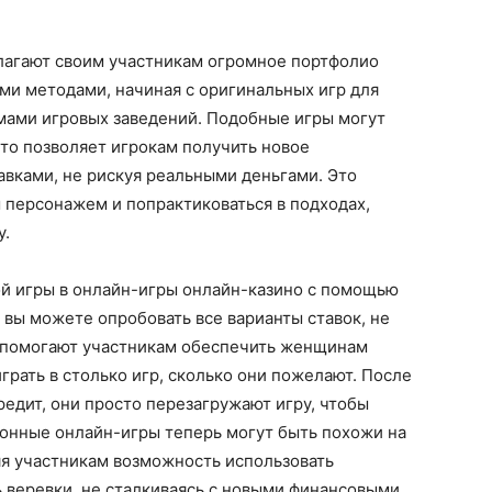
лагают своим участникам огромное портфолио
ими методами, начиная с оригинальных игр для
рмами игровых заведений. Подобные игры могут
то позволяет игрокам получить новое
авками, не рискуя реальными деньгами. Это
 персонажем и попрактиковаться в подходах,
у.
 игры в онлайн-игры онлайн-казино с помощью
 вы можете опробовать все варианты ставок, не
о помогают участникам обеспечить женщинам
грать в столько игр, сколько они пожелают. После
редит, они просто перезагружают игру, чтобы
онные онлайн-игры теперь могут быть похожи на
яя участникам возможность использовать
 веревки, не сталкиваясь с новыми финансовыми