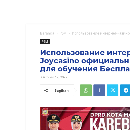
Beranda
PSM
Использование интернет-казино 
PSM
Использование интер
Joycasino официальн
для обучения Беспла
Oktober 12, 2022
Bagikan