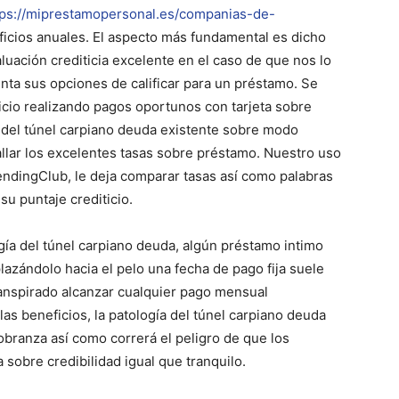
tps://miprestamopersonal.es/companias-de-
ficios anuales. El aspecto más fundamental es dicho
aluación crediticia excelente en el caso de que nos lo
ta sus opciones de calificar para un préstamo. Se
icio realizando pagos oportunos con tarjeta sobre
­a del túnel carpiano deuda existente sobre modo
llar los excelentes tasas sobre préstamo. Nuestro uso
endingClub, le deja comparar tasas así­ como palabras
su puntaje crediticio.
ogí­a del túnel carpiano deuda, algún préstamo intimo
plazándolo hacia el pelo una fecha de pago fija suele
transpirado alcanzar cualquier pago mensual
s beneficios, la patologí­a del túnel carpiano deuda
cobranza así­ como correrá el peligro de que los
sobre credibilidad igual que tranquilo.