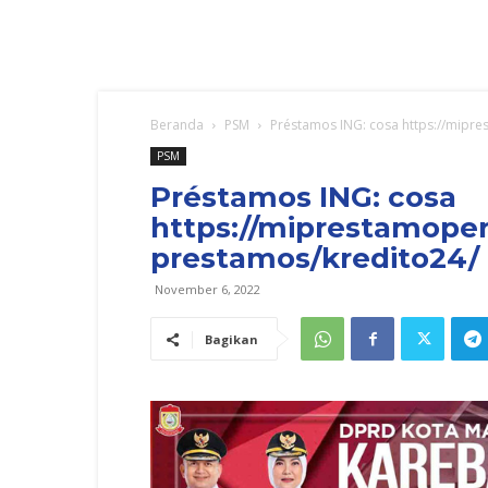
Beranda
PSM
Préstamos ING: cosa https://mipre
PSM
Préstamos ING: cosa
https://miprestamoper
prestamos/kredito24/ 
November 6, 2022
Bagikan