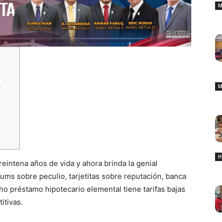
M
a
M
H
reintena años de vida y ahora brinda la genial
lums sobre peculio, tarjetitas sobre reputación, banca
ho préstamo hipotecario elemental tiene tarifas bajas
itivas.