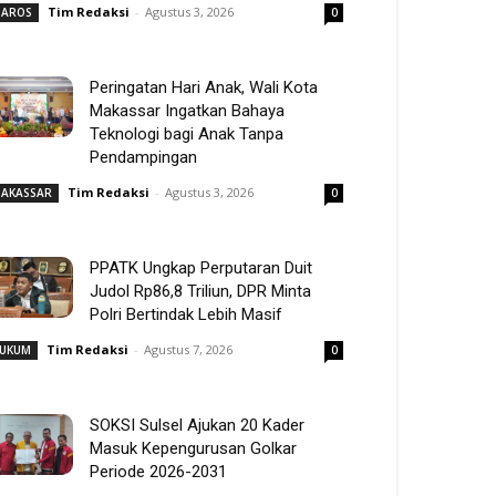
Tim Redaksi
-
Agustus 3, 2026
AROS
0
Peringatan Hari Anak, Wali Kota
Makassar Ingatkan Bahaya
Teknologi bagi Anak Tanpa
Pendampingan
Tim Redaksi
-
Agustus 3, 2026
AKASSAR
0
PPATK Ungkap Perputaran Duit
Judol Rp86,8 Triliun, DPR Minta
Polri Bertindak Lebih Masif
Tim Redaksi
-
Agustus 7, 2026
UKUM
0
SOKSI Sulsel Ajukan 20 Kader
Masuk Kepengurusan Golkar
Periode 2026-2031