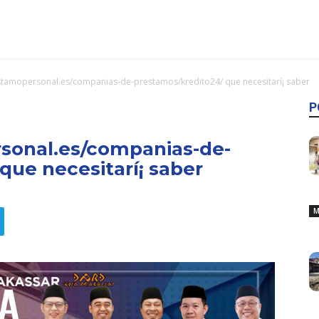
stamopersonal.es/companias-de-prestamos/kredito24/ que necesitarí¡ saber
P
sonal.es/companias-de-
que necesitarí¡ saber
M