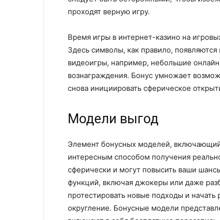
проходят верную игру.
Время игры в интернет-казино на игровы
Здесь символы, как правило, появляются
видеоигры, например, небольшие онлайн
вознаграждения. Бонус умножает возможн
снова инициировать сферическое открыт
Модели выгод
Элемент бонусных моделей, включающий 
интересным способом получения реально
сферически и могут повысить ваши шанс
функций, включая джокеры или даже раз
протестировать новые подходы и начать 
округление. Бонусные модели представле