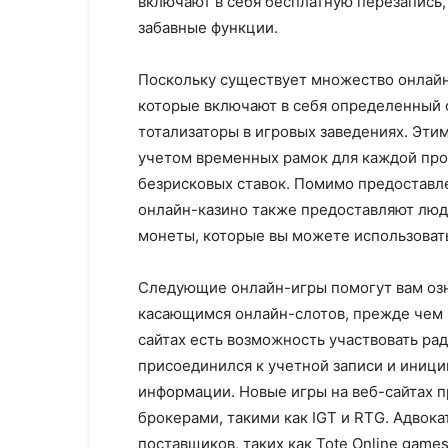
включают в себя бесплатную перезапись
забавные функции.
Поскольку существует множество онлайн-
которые включают в себя определенный 
тотализаторы в игровых заведениях. Этим
учетом временных рамок для каждой про
безрисковых ставок. Помимо предоставл
онлайн-казино также предоставляют люд
монеты, которые вы можете использовать
Следующие онлайн-игры помогут вам озн
касающимся онлайн-слотов, прежде чем в
сайтах есть возможность участвовать рад
присоединился к учетной записи и иниц
информации. Новые игры на веб-сайтах 
брокерами, такими как IGT и RTG. Адвока
поставщиков, таких как Tote Online game