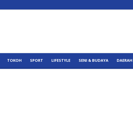
TOKOH
SPORT
LIFESTYLE
SENI & BUDAYA
DAERAH