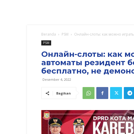
Beranda
PSM
Онлайн-слоты: как можно играть
PSM
Онлайн-слоты: как м
автоматы резидент 
бесплатно, не демон
Desember 4, 2022
Bagikan