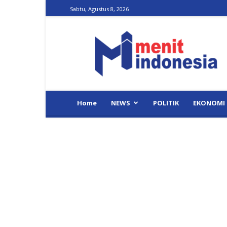
Sabtu, Agustus 8, 2026
Menit
Indonesia
Home
NEWS
POLITIK
EKONOMI