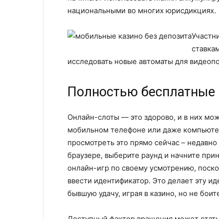
национальными во многих юрисдикциях.
Участни
ставкам
исследовать новые автоматы для видеопо
Полностью бесплатные
Онлайн-слоты — это здорово, и в них мо
мобильном телефоне или даже компьютер
просмотреть это прямо сейчас – недавно 
браузере, выберите раунд и начните при
онлайн-игр по своему усмотрению, поско
ввести идентификатор. Это делает эту ид
бывшую удачу, играя в казино, но не боит
Доступный фактор вращения может стать 