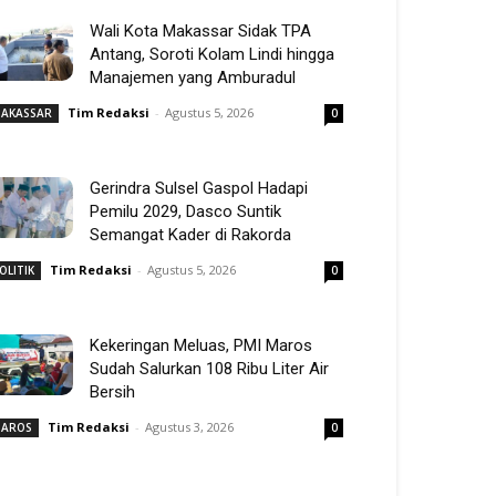
Wali Kota Makassar Sidak TPA
Antang, Soroti Kolam Lindi hingga
Manajemen yang Amburadul
Tim Redaksi
-
Agustus 5, 2026
AKASSAR
0
Gerindra Sulsel Gaspol Hadapi
Pemilu 2029, Dasco Suntik
Semangat Kader di Rakorda
Tim Redaksi
-
Agustus 5, 2026
OLITIK
0
Kekeringan Meluas, PMI Maros
Sudah Salurkan 108 Ribu Liter Air
Bersih
Tim Redaksi
-
Agustus 3, 2026
AROS
0