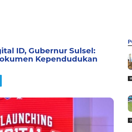
P
ital ID, Gubernur Sulsel:
Dokumen Kependudukan
M
O