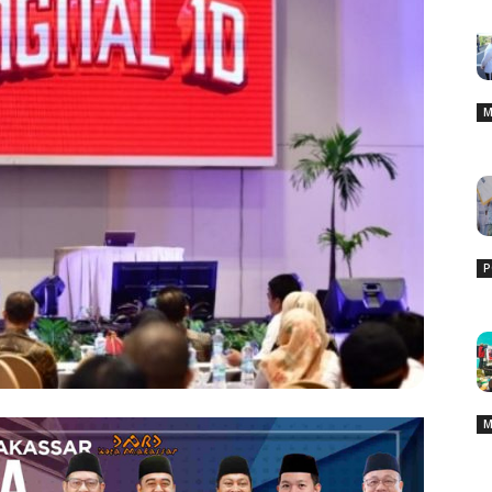
M
P
M