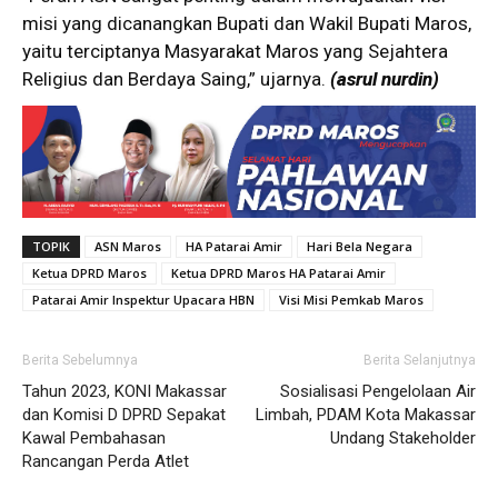
misi yang dicanangkan Bupati dan Wakil Bupati Maros,
yaitu terciptanya Masyarakat Maros yang Sejahtera
Religius dan Berdaya Saing,” ujarnya.
(asrul nurdin)
TOPIK
ASN Maros
HA Patarai Amir
Hari Bela Negara
Ketua DPRD Maros
Ketua DPRD Maros HA Patarai Amir
Patarai Amir Inspektur Upacara HBN
Visi Misi Pemkab Maros
Berita Sebelumnya
Berita Selanjutnya
Tahun 2023, KONI Makassar
Sosialisasi Pengelolaan Air
dan Komisi D DPRD Sepakat
Limbah, PDAM Kota Makassar
Kawal Pembahasan
Undang Stakeholder
Rancangan Perda Atlet