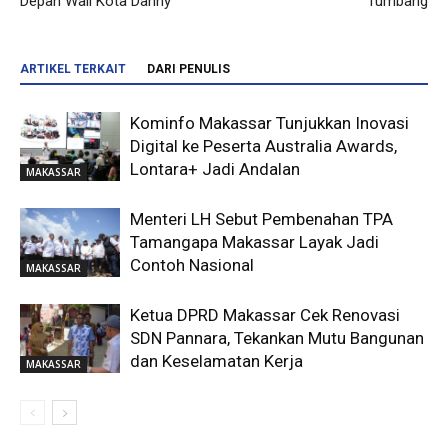
Depan Wali Kota Danny
Tumbang
ARTIKEL TERKAIT
DARI PENULIS
Kominfo Makassar Tunjukkan Inovasi
Digital ke Peserta Australia Awards,
Lontara+ Jadi Andalan
MAKASSAR
Menteri LH Sebut Pembenahan TPA
Tamangapa Makassar Layak Jadi
Contoh Nasional
MAKASSAR
Ketua DPRD Makassar Cek Renovasi
SDN Pannara, Tekankan Mutu Bangunan
dan Keselamatan Kerja
MAKASSAR