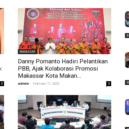
B
MAKASSAR
Danny Pomanto Hadiri Pelantikan
:
PBB, Ajak Kolaborasi Promosi
Makassar Kota Makan...
K
admin
-
Februari 11, 2023
0
0