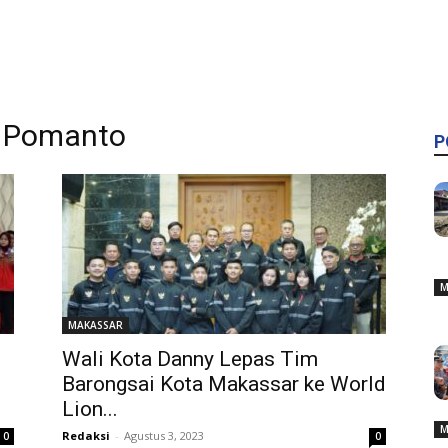
y Pomanto
P
M
MAKASSAR
Wali Kota Danny Lepas Tim
Barongsai Kota Makassar ke World
Lion...
M
Redaksi
-
Agustus 3, 2023
0
0