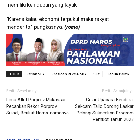
memiliki kehidupan yang layak.
“Karena kalau ekonomi terpukul maka rakyat
menderita,” pungkasnya.
(roma)
TOPIK
Pesan SBY
Presiden RI ke-6 SBY
SBY
Tahun Politik
Berita Sebelumnya
Berita Selanjutnya
Lima Atlet Porprov Makassar
Gelar Upacara Bendera,
Pecahkan Rekor Porprov
Sekcam Tallo Dorong Laskar
Sulsel, Berikut Nama-namanya
Pelangi Sukseskan Program
Pemkot Tahun 2023