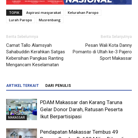
TOPIK
Aspirasi masyarakat
Kelurahan Paropo
Lurah Paropo
Musrenbang
Berita Sebelumnya
Berita Selanjutnya
Camat Tallo Alamsyah
Pesan Wali Kota Danny
Sahabuddin Kerahkan Satgas
Pomanto di Ultah ke-3 Pajero
Kebersihan Pangkas Ranting
Sport Makassar
Mengancam Keselamatan
ARTIKEL TERKAIT
DARI PENULIS
PDAM Makassar dan Karang Taruna
Gelar Donor Darah, Ratusan Peserta
Ikut Berpartisipasi
MAKASSAR
Pendapatan Makassar Tembus 49