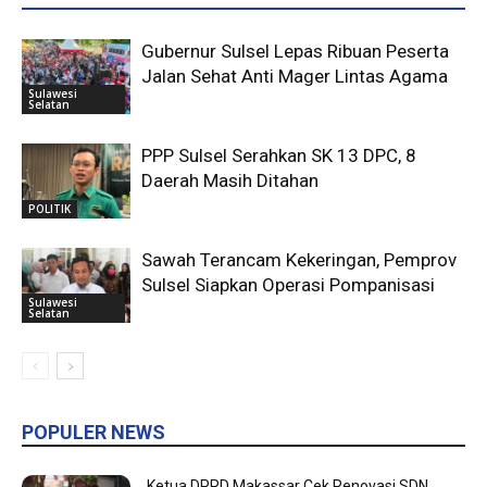
Gubernur Sulsel Lepas Ribuan Peserta
Jalan Sehat Anti Mager Lintas Agama
Sulawesi
Selatan
PPP Sulsel Serahkan SK 13 DPC, 8
Daerah Masih Ditahan
POLITIK
Sawah Terancam Kekeringan, Pemprov
Sulsel Siapkan Operasi Pompanisasi
Sulawesi
Selatan
POPULER NEWS
Ketua DPRD Makassar Cek Renovasi SDN