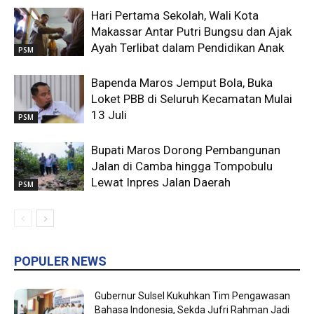
Hari Pertama Sekolah, Wali Kota
Makassar Antar Putri Bungsu dan Ajak
Ayah Terlibat dalam Pendidikan Anak
PSM
Bapenda Maros Jemput Bola, Buka
Loket PBB di Seluruh Kecamatan Mulai
13 Juli
PSM
Bupati Maros Dorong Pembangunan
Jalan di Camba hingga Tompobulu
Lewat Inpres Jalan Daerah
PSM
POPULER NEWS
Gubernur Sulsel Kukuhkan Tim Pengawasan
Bahasa Indonesia, Sekda Jufri Rahman Jadi