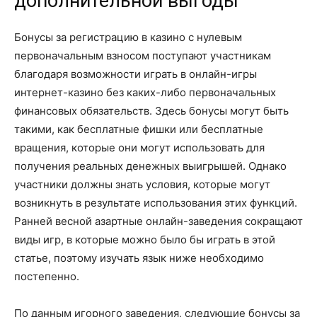
дополнительной выгоды
Бонусы за регистрацию в казино с нулевым
первоначальным взносом поступают участникам
благодаря возможности играть в онлайн-игры
интернет-казино без каких-либо первоначальных
финансовых обязательств. Здесь бонусы могут быть
такими, как бесплатные фишки или бесплатные
вращения, которые они могут использовать для
получения реальных денежных выигрышей. Однако
участники должны знать условия, которые могут
возникнуть в результате использования этих функций.
Ранней весной азартные онлайн-заведения сокращают
виды игр, в которые можно было бы играть в этой
статье, поэтому изучать язык ниже необходимо
постепенно.
По данным игорного заведения, следующие бонусы за