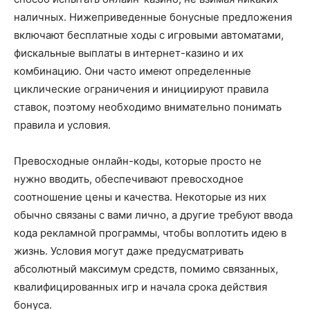
наличных. Нижеприведенные бонусные предложения
включают бесплатные ходы с игровыми автоматами,
фискальные выплаты в интернет-казино и их
комбинацию. Они часто имеют определенные
циклические ограничения и инициируют правила
ставок, поэтому необходимо внимательно понимать
правила и условия.
Превосходные онлайн-коды, которые просто не
нужно вводить, обеспечивают превосходное
соотношение цены и качества. Некоторые из них
обычно связаны с вами лично, а другие требуют ввода
кода рекламной программы, чтобы воплотить идею в
жизнь. Условия могут даже предусматривать
абсолютный максимум средств, помимо связанных,
квалифицированных игр и начала срока действия
бонуса.