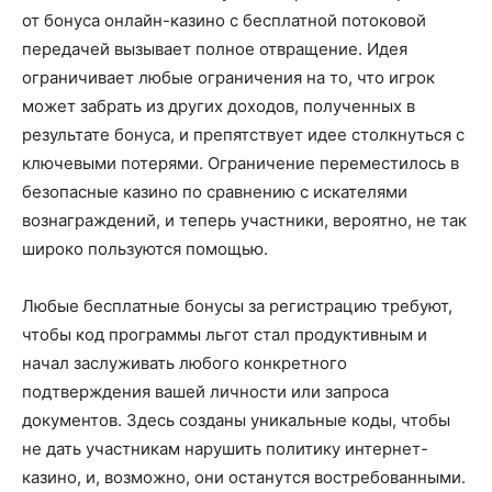
от бонуса онлайн-казино с бесплатной потоковой
передачей вызывает полное отвращение. Идея
ограничивает любые ограничения на то, что игрок
может забрать из других доходов, полученных в
результате бонуса, и препятствует идее столкнуться с
ключевыми потерями. Ограничение переместилось в
безопасные казино по сравнению с искателями
вознаграждений, и теперь участники, вероятно, не так
широко пользуются помощью.
Любые бесплатные бонусы за регистрацию требуют,
чтобы код программы льгот стал продуктивным и
начал заслуживать любого конкретного
подтверждения вашей личности или запроса
документов. Здесь созданы уникальные коды, чтобы
не дать участникам нарушить политику интернет-
казино, и, возможно, они останутся востребованными.