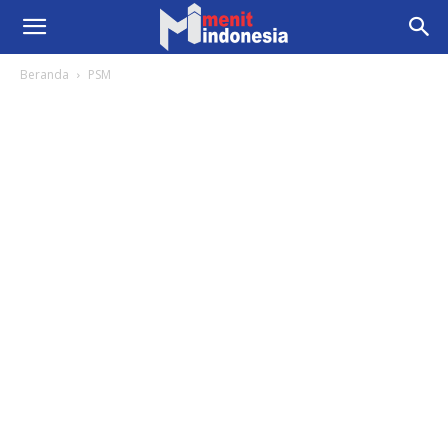
Beranda
PSM