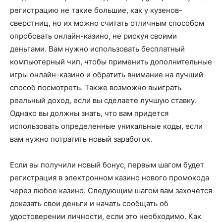
регистрацию не такие большие, как у кузенов-
сверстниц, но их можно считать отличным способом
опробовать онлайн-казино, не рискуя своими
деньгами. Вам нужно использовать бесплатный
компьютерный чип, чтобы применить дополнительные
игры онлайн-казино и обратить внимание на лучший
способ посмотреть. Также возможно выиграть
реальный доход, если вы сделаете лучшую ставку.
Однако вы должны знать, что вам придется
использовать определенные уникальные коды, если
вам нужно потратить новый заработок.
Если вы получили новый бонус, первым шагом будет
регистрация в электронном казино нового промокода
через любое казино. Следующим шагом вам захочется
доказать свои деньги и начать сообщать об
удостоверении личности, если это необходимо. Как