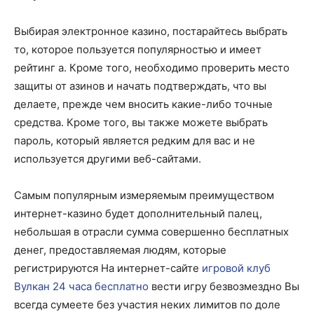
Выбирая электронное казино, постарайтесь выбрать
то, которое пользуется популярностью и имеет
рейтинг a. Кроме того, необходимо проверить место
защиты от азинов и начать подтверждать, что вы
делаете, прежде чем вносить какие-либо точные
средства. Кроме того, вы также можете выбрать
пароль, который является редким для вас и не
используется другими веб-сайтами.
Самым популярным измеряемым преимуществом
интернет-казино будет дополнительный палец,
небольшая в отрасли сумма совершенно бесплатных
денег, предоставляемая людям, которые
регистрируются На интернет-сайте
игровой клуб
Вулкан 24 часа бесплатно
вести игру безвозмездно Вы
всегда сумеете без участия неких лимитов по доле