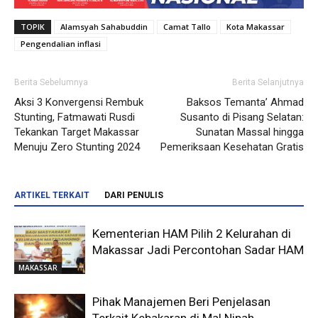
TOPIK
Alamsyah Sahabuddin
Camat Tallo
Kota Makassar
Pengendalian inflasi
Berita Sebelumnya
Berita Selanjutnya
Aksi 3 Konvergensi Rembuk
Baksos Temanta’ Ahmad
Stunting, Fatmawati Rusdi
Susanto di Pisang Selatan:
Tekankan Target Makassar
Sunatan Massal hingga
Menuju Zero Stunting 2024
Pemeriksaan Kesehatan Gratis
ARTIKEL TERKAIT
DARI PENULIS
Kementerian HAM Pilih 2 Kelurahan di
Makassar Jadi Percontohan Sadar HAM
MAKASSAR
Pihak Manajemen Beri Penjelasan
Terkait Kebakaran di Mal Nipah