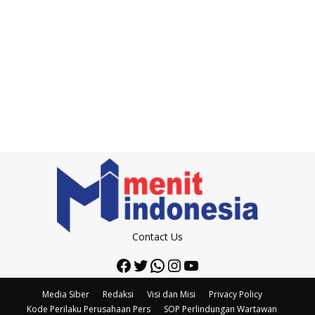
Contact Us
Facebook
Twitter
WhatsApp
Instagram
YouTube
Media Siber
Redaksi
Visi dan Misi
Privacy Policy
Kode Perilaku Perusahaan Pers
SOP Perlindungan Wartawan