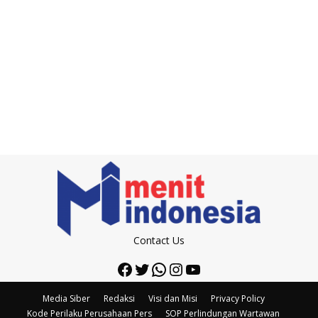
Contact Us
Facebook
Twitter
WhatsApp
Instagram
YouTube
Media Siber
Redaksi
Visi dan Misi
Privacy Policy
Kode Perilaku Perusahaan Pers
SOP Perlindungan Wartawan