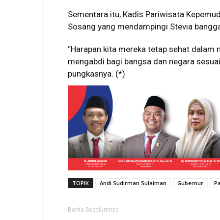
Sementara itu, Kadis Pariwisata Kepemud
Sosang yang mendampingi Stevia bangga a
“Harapan kita mereka tetap sehat dalam
mengabdi bagi bangsa dan negara sesuai 
pungkasnya. (*)
TOPIK
Andi Sudirman Sulaiman
Gubernur
P
Berita Sebelumnya