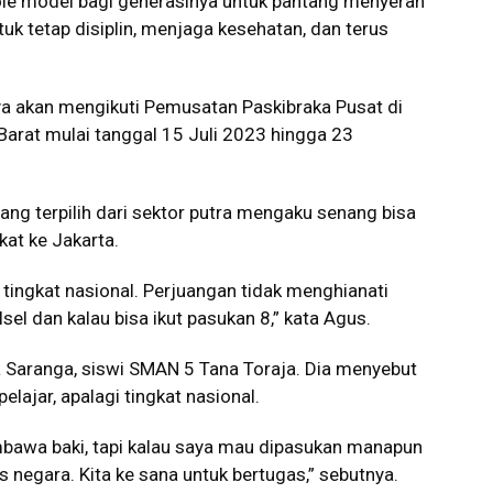
ole model bagi generasinya untuk pantang menyerah
tuk tetap disiplin, menjaga kesehatan, dan terus
tnya akan mengikuti Pemusatan Paskibraka Pusat di
Barat mulai tanggal 15 Juli 2023 hingga 23
g terpilih dari sektor putra mengaku senang bisa
at ke Jakarta.
e tingkat nasional. Perjuangan tidak menghianati
el dan kalau bisa ikut pasukan 8,” kata Agus.
a Saranga, siswi SMAN 5 Tana Toraja. Dia menyebut
lajar, apalagi tingkat nasional.
embawa baki, tapi kalau saya mau dipasukan manapun
s negara. Kita ke sana untuk bertugas,” sebutnya.