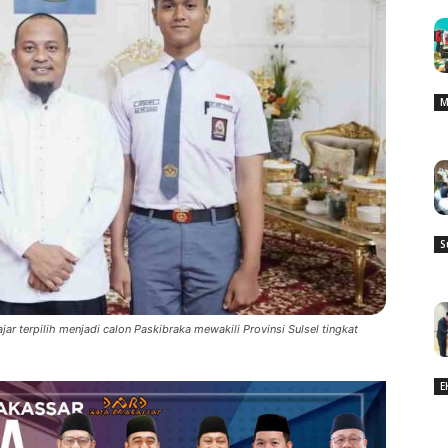
M
S
ar terpilih menjadi calon Paskibraka mewakili Provinsi Sulsel tingkat
E