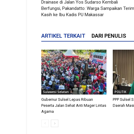
Drainase di Jalan Yos Sudarso Kembali
Berfungsi, Pakandatto: Warga Sampaikan Teri
Kasih ke Ibu Kadis PU Makassar
ARTIKEL TERKAIT
DARI PENULIS
Sulawesi Selatan
POLITIK
Gubernur Sulsel Lepas Ribuan
PPP Sulsel 
Peserta Jalan Sehat Anti Mager Lintas
Daerah Masi
Agama