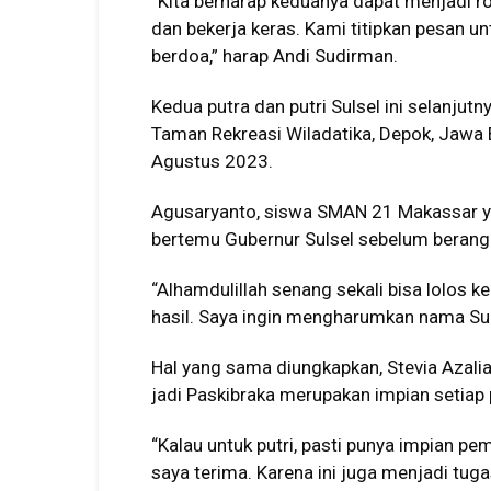
“Kita berharap keduanya dapat menjadi r
dan bekerja keras. Kami titipkan pesan un
berdoa,” harap Andi Sudirman.
Kedua putra dan putri Sulsel ini selanju
Taman Rekreasi Wiladatika, Depok, Jawa 
Agustus 2023.
Agusaryanto, siswa SMAN 21 Makassar yan
bertemu Gubernur Sulsel sebelum berangk
“Alhamdulillah senang sekali bisa lolos k
hasil. Saya ingin mengharumkan nama Suls
Hal yang sama diungkapkan, Stevia Azali
jadi Paskibraka merupakan impian setiap pe
“Kalau untuk putri, pasti punya impian p
saya terima. Karena ini juga menjadi tuga