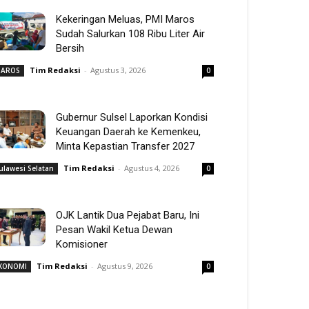
Kekeringan Meluas, PMI Maros
Sudah Salurkan 108 Ribu Liter Air
Bersih
Tim Redaksi
-
Agustus 3, 2026
AROS
0
Gubernur Sulsel Laporkan Kondisi
Keuangan Daerah ke Kemenkeu,
Minta Kepastian Transfer 2027
Tim Redaksi
-
Agustus 4, 2026
ulawesi Selatan
0
OJK Lantik Dua Pejabat Baru, Ini
Pesan Wakil Ketua Dewan
Komisioner
Tim Redaksi
-
Agustus 9, 2026
KONOMI
0