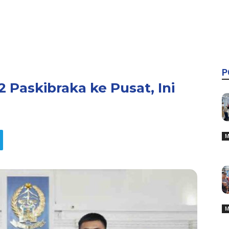
P
2 Paskibraka ke Pusat, Ini
M
M