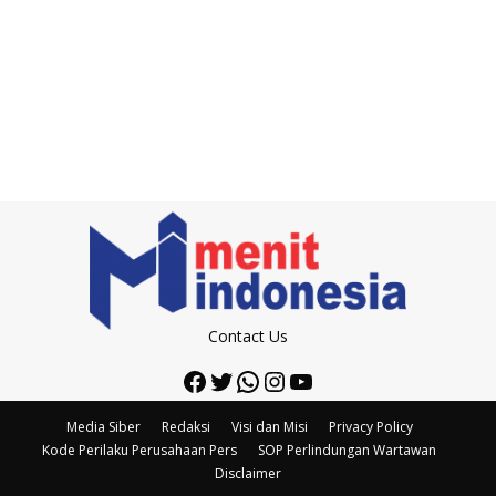
Contact Us
Facebook
Twitter
WhatsApp
Instagram
YouTube
Media Siber
Redaksi
Visi dan Misi
Privacy Policy
Kode Perilaku Perusahaan Pers
SOP Perlindungan Wartawan
Disclaimer