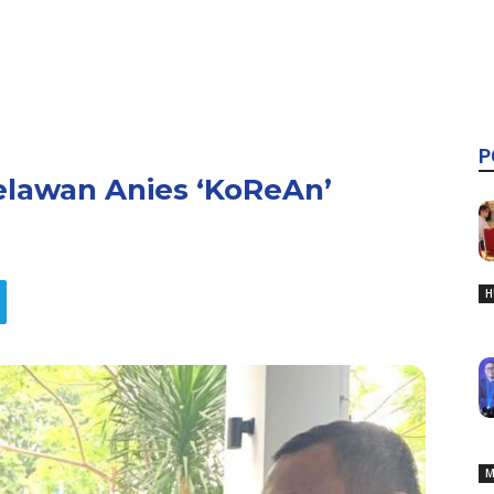
P
elawan Anies ‘KoReAn’
H
M