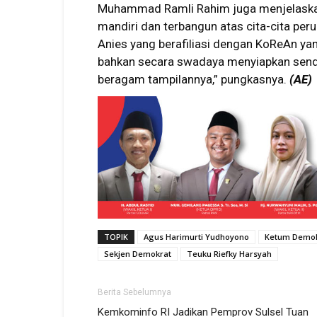
Muhammad Ramli Rahim juga menjelaskan
mandiri dan terbangun atas cita-cita per
Anies yang berafiliasi dengan KoReAn ya
bahkan secara swadaya menyiapkan sendi
beragam tampilannya,” pungkasnya.
(AE)
TOPIK
Agus Harimurti Yudhoyono
Ketum Demok
Sekjen Demokrat
Teuku Riefky Harsyah
Berita Sebelumnya
Kemkominfo RI Jadikan Pemprov Sulsel Tuan