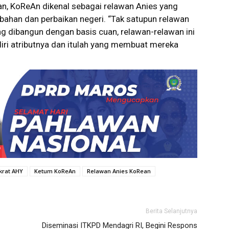
, KoReAn dikenal sebagai relawan Anies yang
ubahan dan perbaikan negeri. “Tak satupun relawan
ng dibangun dengan basis cuan, relawan-relawan ini
ri atributnya dan itulah yang membuat mereka
rat AHY
Ketum KoReAn
Relawan Anies KoRean
Berita Selanjutnya
Diseminasi ITKPD Mendagri RI, Begini Respons