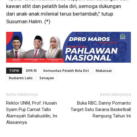
kawan atlit dan pelatih bela diri, semoga dukungan
dari anak-anak milenial terus bertambah,” tutup
Susuman Halim. (*)
TOPIK
DPR RI
Komunitas Pelatih Bela Diri
Makassar
Rudianto Lallo
Senayan
Berita Sebelumnya
Berita Selanjutnya
Rektor UNM, Prof. Husain
Buka RBC, Danny Pomanto
Syam Puji Camat Tallo
Target Satu Sarana Basketball
Alamsyah Sahabuddin, Ini
Rampung Tahun Ini
Alasannya