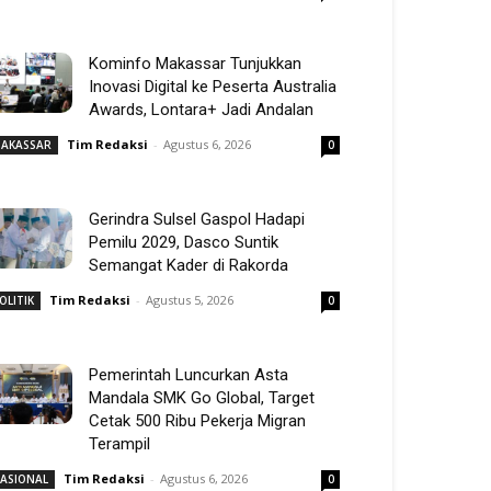
Kominfo Makassar Tunjukkan
Inovasi Digital ke Peserta Australia
Awards, Lontara+ Jadi Andalan
Tim Redaksi
-
Agustus 6, 2026
AKASSAR
0
Gerindra Sulsel Gaspol Hadapi
Pemilu 2029, Dasco Suntik
Semangat Kader di Rakorda
Tim Redaksi
-
Agustus 5, 2026
OLITIK
0
Pemerintah Luncurkan Asta
Mandala SMK Go Global, Target
Cetak 500 Ribu Pekerja Migran
Terampil
Tim Redaksi
-
Agustus 6, 2026
ASIONAL
0