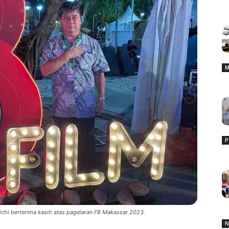
M
P
ichi berterima kasih atas pagelaran F8 Makassar 2023.
N