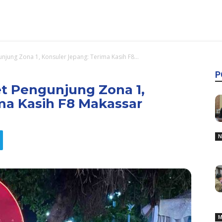
njung Zona 1, Konsuler Jepang: Terima Kasih F8...
P
t Pengunjung Zona 1,
ma Kasih F8 Makassar
N
M