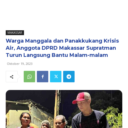
MAKASSAR
Warga Manggala dan Panakkukang Krisis
Air, Anggota DPRD Makassar Supratman
Turun Langsung Bantu Malam-malam
Oktober 19, 2023