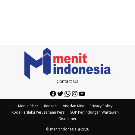
Contact Us
Facebook
Twitter
WhatsApp
Instagram
YouTube
Media Siber
Redaksi
Visi dan Misi
Privacy Policy
Kode Perilaku Perusahaan Pers
SOP Perlindungan Wartawan
Disclaimer
© menitindonesia @2020