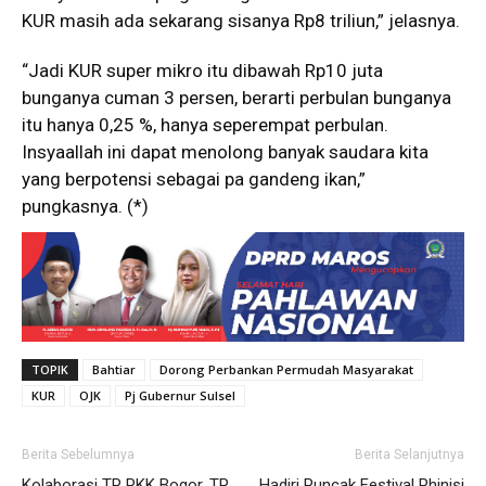
KUR masih ada sekarang sisanya Rp8 triliun,” jelasnya.
“Jadi KUR super mikro itu dibawah Rp10 juta
bunganya cuman 3 persen, berarti perbulan bunganya
itu hanya 0,25 %, hanya seperempat perbulan.
Insyaallah ini dapat menolong banyak saudara kita
yang berpotensi sebagai pa gandeng ikan,”
pungkasnya. (*)
TOPIK
Bahtiar
Dorong Perbankan Permudah Masyarakat
KUR
OJK
Pj Gubernur Sulsel
Berita Sebelumnya
Berita Selanjutnya
Kolaborasi TP PKK Bogor, TP
Hadiri Puncak Festival Phinisi