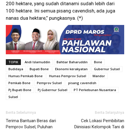
200 hektare, yang sudah ditanami sudah lebih dari
100 hektare. Ini semua pisang cavendish, ada juga
nanas dua hektare,” pungkasnya. (*)
TOPIK
Andi Islamuddin
Bahtiar Baharuddin
Bone
Budidaya
Bupati Bone
Ekonomi kerakyatan
Gubernur Sulsel
Humas Pemkab Bone
Humas Pemprov Sulsel
Mandor
Pemkab Bone
Pemprov Sulsel
pisang cavendish
Pj Bupati Bone
Pj Gubernur Sulsel
PT Perkebunan Nusantara
Sulsel
Berita Sebelumnya
Berita Selanjutnya
Terima Bantuan Beras dari
Cek Lokasi Pembibitan
Pemprov Sulsel, Puluhan
Diinisiasi Kelompok Tani di