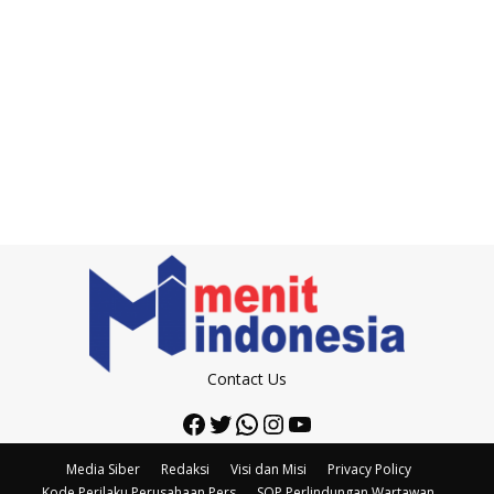
Contact Us
Facebook
Twitter
WhatsApp
Instagram
YouTube
Media Siber
Redaksi
Visi dan Misi
Privacy Policy
Kode Perilaku Perusahaan Pers
SOP Perlindungan Wartawan