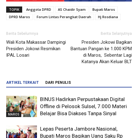
TOPIK
Anggota DPRD
AS Chaidir Syam
Bupati Maros
DPRD Maros
Forum Lintas Perangkat Daerah
Hj Rosdiana
Berita Sebelumnya
Berita Selanjutnya
Wali Kota Makassar Dampingi
Presiden Jokowi Bagikan
Presiden Jokowi Resmikan
Bantuan Pangan ke 1.000 KPM
IPAL Losari
di Maros, Sebentar Lagi
Katanya Akan Keluar BLT
ARTIKEL TERKAIT
DARI PENULIS
BINUS Hadirkan Perpustakaan Digital
Offline di Pelosok Sulsel, 7.000 Materi
Belajar Bisa Diakses Tanpa Sinyal
MAROS
Lepas Peserta Jambore Nasional,
Bupati Maros Bagikan Uang Saku Rp